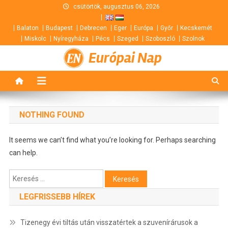
Skip
csütörtök, augusztus 06, 2026
to
Balaton
Budapest
Debrecen
Eger
Európa
Győr
Kecskemét
content
Miskolc
Nyíregyháza
Pécs
Szeged
Szoboszló
Szolnok
Európai Nap
NOTHING FOUND
It seems we can’t find what you’re looking for. Perhaps searching
can help.
Keresés:
LEGFRISSEBB HÍREK
Tizenegy évi tiltás után visszatértek a szuvenírárusok a