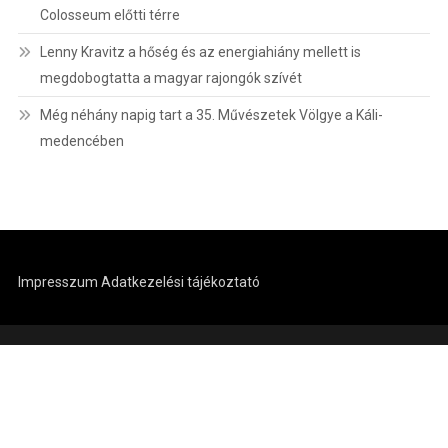
Colosseum előtti térre
Lenny Kravitz a hőség és az energiahiány mellett is
megdobogtatta a magyar rajongók szívét
Még néhány napig tart a 35. Művészetek Völgye a Káli-
medencében
Impresszum
Adatkezelési tájékoztató