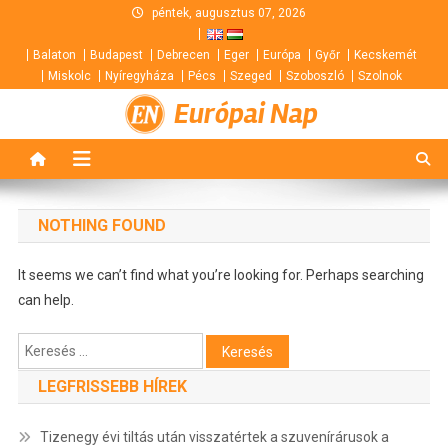
Skip
péntek, augusztus 07, 2026
to
Balaton
Budapest
Debrecen
Eger
Európa
Győr
Kecskemét
content
Miskolc
Nyíregyháza
Pécs
Szeged
Szoboszló
Szolnok
Európai Nap
NOTHING FOUND
It seems we can’t find what you’re looking for. Perhaps searching
can help.
Keresés:
LEGFRISSEBB HÍREK
Tizenegy évi tiltás után visszatértek a szuvenírárusok a