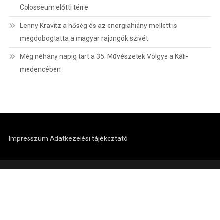
Colosseum előtti térre
Lenny Kravitz a hőség és az energiahiány mellett is
megdobogtatta a magyar rajongók szívét
Még néhány napig tart a 35. Művészetek Völgye a Káli-
medencében
Impresszum
Adatkezelési tájékoztató