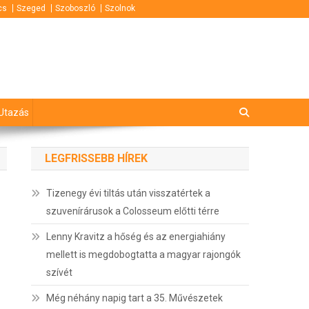
cs
Szeged
Szoboszló
Szolnok
Utazás
LEGFRISSEBB HÍREK
Tizenegy évi tiltás után visszatértek a
szuvenírárusok a Colosseum előtti térre
Lenny Kravitz a hőség és az energiahiány
mellett is megdobogtatta a magyar rajongók
szívét
Még néhány napig tart a 35. Művészetek