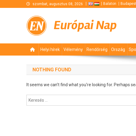
Skip
Balaton
Budapes
szombat, augusztus 08, 2026
to
content
Európai Nap
Helyi hírek
Vélemény
Rendőrség
Ország
Spo
NOTHING FOUND
It seems we can’t find what you’re looking for. Perhaps se
Keresés: