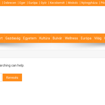
t
Debrecen
Eger
Európa
Győr
Kecskemét
Miskolc
Nyíregyháza
Pé
rt
Gazdaság
Egyetem
Kultúra
Bulvár
Wellness
Európa
Világ
arching can help.