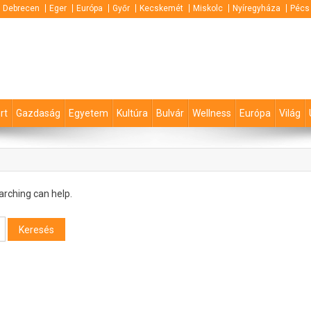
Debrecen
Eger
Európa
Győr
Kecskemét
Miskolc
Nyíregyháza
Pécs
rt
Gazdaság
Egyetem
Kultúra
Bulvár
Wellness
Európa
Világ
arching can help.