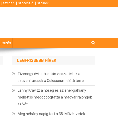
Szeged
Szoboszló
Szolnok
Utazás
LEGFRISSEBB HÍREK
Tizenegy évi tiltás után visszatértek a
szuvenírárusok a Colosseum előtti térre
Lenny Kravitz a hőség és az energiahiány
mellett is megdobogtatta a magyar rajongók
szívét
Még néhány napig tart a 35. Művészetek