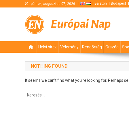
Skip
Balaton
Budapest
péntek, augusztus 07, 2026
to
content
Európai Nap
Helyi hírek
Vélemény
Rendőrség
Ország
Spo
NOTHING FOUND
It seems we can’t find what you’re looking for. Perhaps se
Keresés: