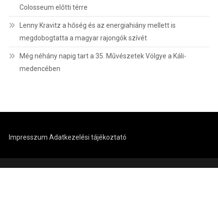
Colosseum előtti térre
Lenny Kravitz a hőség és az energiahiány mellett is
megdobogtatta a magyar rajongók szívét
Még néhány napig tart a 35. Művészetek Völgye a Káli-
medencében
Impresszum
Adatkezelési tájékoztató