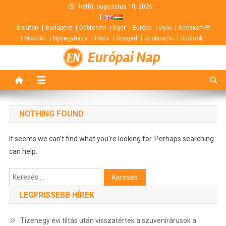
Skip
hétfő, augusztus 10, 2026
to
Balaton
Budapest
Debrecen
Eger
Európa
Győr
Kecskemét
content
Miskolc
Nyíregyháza
Pécs
Szeged
Szoboszló
Szolnok
Európai Nap
NOTHING FOUND
It seems we can’t find what you’re looking for. Perhaps searching
can help.
Keresés:
LEGFRISSEBB HÍREK
Tizenegy évi tiltás után visszatértek a szuvenírárusok a