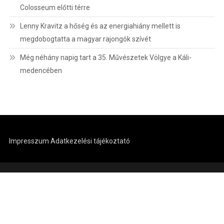
Colosseum előtti térre
Lenny Kravitz a hőség és az energiahiány mellett is
megdobogtatta a magyar rajongók szívét
Még néhány napig tart a 35. Művészetek Völgye a Káli-
medencében
Impresszum
Adatkezelési tájékoztató