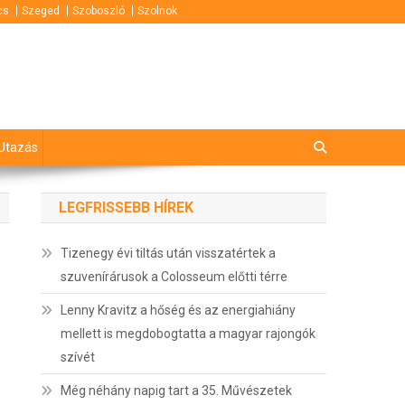
cs
Szeged
Szoboszló
Szolnok
Utazás
LEGFRISSEBB HÍREK
Tizenegy évi tiltás után visszatértek a
szuvenírárusok a Colosseum előtti térre
Lenny Kravitz a hőség és az energiahiány
mellett is megdobogtatta a magyar rajongók
szívét
Még néhány napig tart a 35. Művészetek