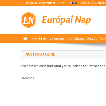
Skip
Balaton
Budapes
szombat, augusztus 08, 2026
to
content
Európai Nap
Helyi hírek
Vélemény
Rendőrség
Ország
Spo
NOTHING FOUND
It seems we can’t find what you’re looking for. Perhaps se
Keresés: