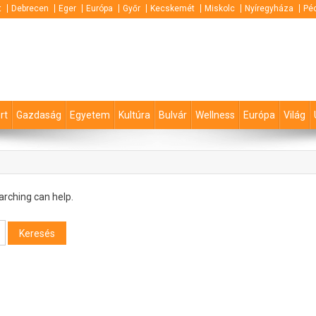
t
Debrecen
Eger
Európa
Győr
Kecskemét
Miskolc
Nyíregyháza
Pé
rt
Gazdaság
Egyetem
Kultúra
Bulvár
Wellness
Európa
Világ
arching can help.