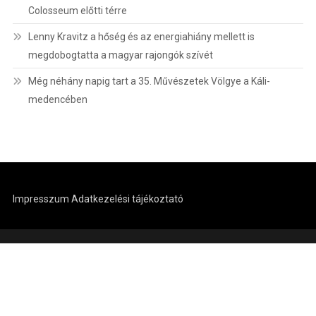
Colosseum előtti térre
Lenny Kravitz a hőség és az energiahiány mellett is
megdobogtatta a magyar rajongók szívét
Még néhány napig tart a 35. Művészetek Völgye a Káli-
medencében
Impresszum
Adatkezelési tájékoztató