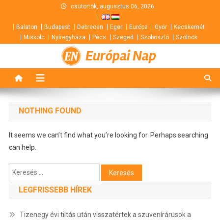
Skip
csütörtök, augusztus 06, 2026
to
Balaton
Budapest
Debrecen
Eger
Európa
Győr
Kecskemét
content
Miskolc
Nyíregyháza
Pécs
Szeged
Szoboszló
Szolnok
Európai Nap
NOTHING FOUND
It seems we can’t find what you’re looking for. Perhaps searching
can help.
Keresés:
LEGFRISSEBB HÍREK
Tizenegy évi tiltás után visszatértek a szuvenírárusok a