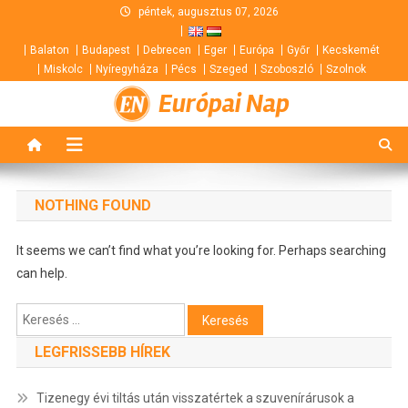
Skip
péntek, augusztus 07, 2026
to
Balaton
Budapest
Debrecen
Eger
Európa
Győr
Kecskemét
content
Miskolc
Nyíregyháza
Pécs
Szeged
Szoboszló
Szolnok
Európai Nap
NOTHING FOUND
It seems we can’t find what you’re looking for. Perhaps searching
can help.
Keresés:
LEGFRISSEBB HÍREK
Tizenegy évi tiltás után visszatértek a szuvenírárusok a