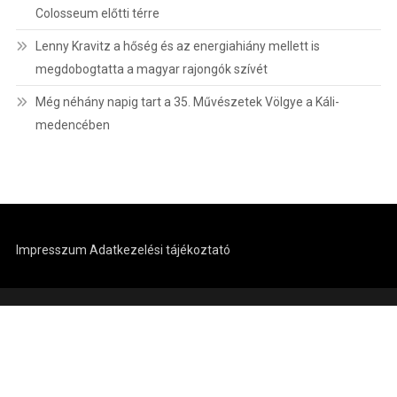
Colosseum előtti térre
Lenny Kravitz a hőség és az energiahiány mellett is
megdobogtatta a magyar rajongók szívét
Még néhány napig tart a 35. Művészetek Völgye a Káli-
medencében
Impresszum
Adatkezelési tájékoztató