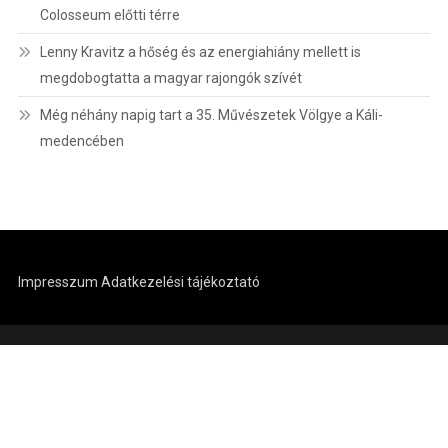
Colosseum előtti térre
Lenny Kravitz a hőség és az energiahiány mellett is
megdobogtatta a magyar rajongók szívét
Még néhány napig tart a 35. Művészetek Völgye a Káli-
medencében
Impresszum
Adatkezelési tájékoztató