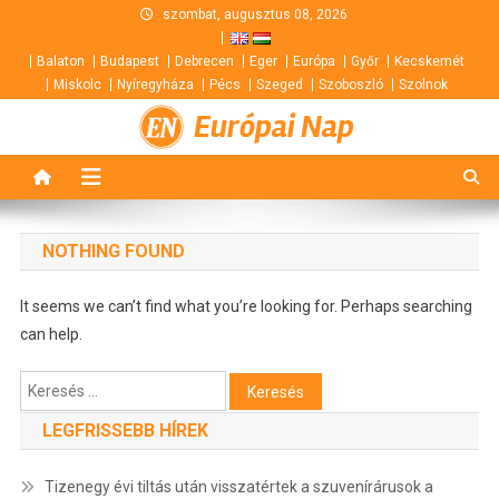
Skip
szombat, augusztus 08, 2026
to
Balaton
Budapest
Debrecen
Eger
Európa
Győr
Kecskemét
content
Miskolc
Nyíregyháza
Pécs
Szeged
Szoboszló
Szolnok
Európai Nap
NOTHING FOUND
It seems we can’t find what you’re looking for. Perhaps searching
can help.
Keresés:
LEGFRISSEBB HÍREK
Tizenegy évi tiltás után visszatértek a szuvenírárusok a