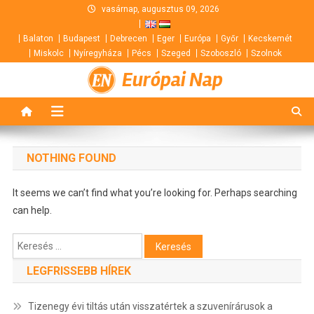
Skip
vasárnap, augusztus 09, 2026
to
Balaton
Budapest
Debrecen
Eger
Európa
Győr
Kecskemét
content
Miskolc
Nyíregyháza
Pécs
Szeged
Szoboszló
Szolnok
Európai Nap
NOTHING FOUND
It seems we can’t find what you’re looking for. Perhaps searching
can help.
Keresés:
LEGFRISSEBB HÍREK
Tizenegy évi tiltás után visszatértek a szuvenírárusok a