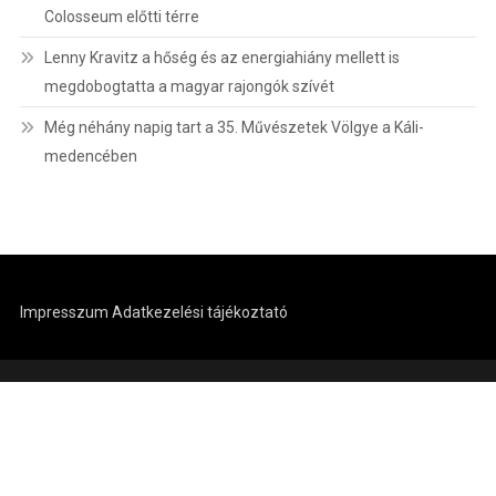
Colosseum előtti térre
Lenny Kravitz a hőség és az energiahiány mellett is
megdobogtatta a magyar rajongók szívét
Még néhány napig tart a 35. Művészetek Völgye a Káli-
medencében
Impresszum
Adatkezelési tájékoztató