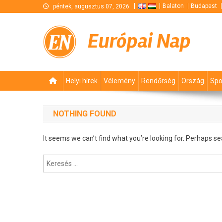
Skip
Balaton
Budapest
péntek, augusztus 07, 2026
to
content
Európai Nap
Helyi hírek
Vélemény
Rendőrség
Ország
Spo
NOTHING FOUND
It seems we can’t find what you’re looking for. Perhaps se
Keresés: