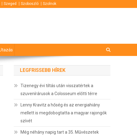
Szeged
Szoboszló
Szolnok
Utazás
LEGFRISSEBB HÍREK
Tizenegy évi tiltás után visszatértek a
szuvenírárusok a Colosseum előtti térre
Lenny Kravitz a hőség és az energiahiány
mellett is megdobogtatta a magyar rajongók
szívét
Még néhány napig tart a 35. Művészetek