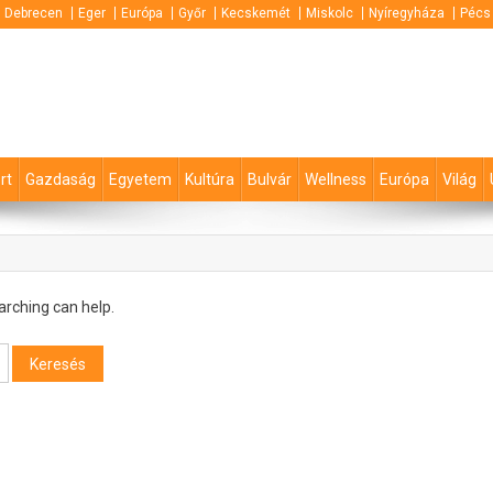
Debrecen
Eger
Európa
Győr
Kecskemét
Miskolc
Nyíregyháza
Pécs
rt
Gazdaság
Egyetem
Kultúra
Bulvár
Wellness
Európa
Világ
arching can help.