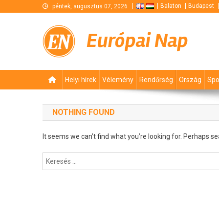
Skip
Balaton
Budapest
péntek, augusztus 07, 2026
to
content
Európai Nap
Helyi hírek
Vélemény
Rendőrség
Ország
Spo
NOTHING FOUND
It seems we can’t find what you’re looking for. Perhaps se
Keresés: