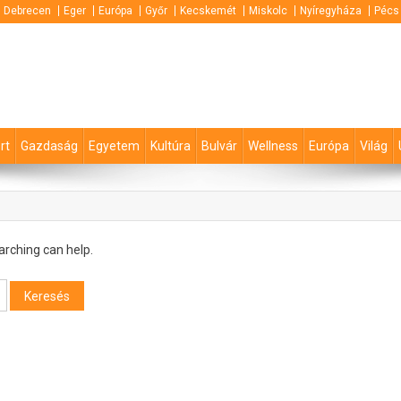
Debrecen
Eger
Európa
Győr
Kecskemét
Miskolc
Nyíregyháza
Pécs
rt
Gazdaság
Egyetem
Kultúra
Bulvár
Wellness
Európa
Világ
arching can help.