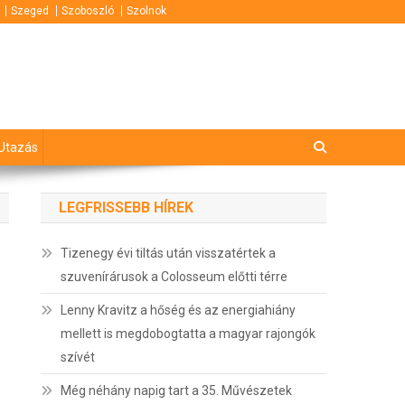
Szeged
Szoboszló
Szolnok
Utazás
LEGFRISSEBB HÍREK
Tizenegy évi tiltás után visszatértek a
szuvenírárusok a Colosseum előtti térre
Lenny Kravitz a hőség és az energiahiány
mellett is megdobogtatta a magyar rajongók
szívét
Még néhány napig tart a 35. Művészetek