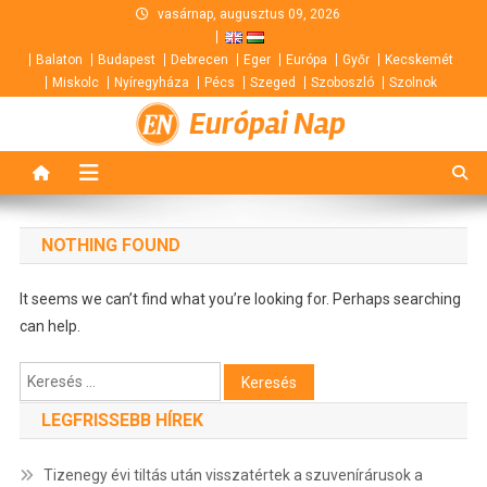
Skip
vasárnap, augusztus 09, 2026
to
Balaton
Budapest
Debrecen
Eger
Európa
Győr
Kecskemét
content
Miskolc
Nyíregyháza
Pécs
Szeged
Szoboszló
Szolnok
Európai Nap
NOTHING FOUND
It seems we can’t find what you’re looking for. Perhaps searching
can help.
Keresés:
LEGFRISSEBB HÍREK
Tizenegy évi tiltás után visszatértek a szuvenírárusok a