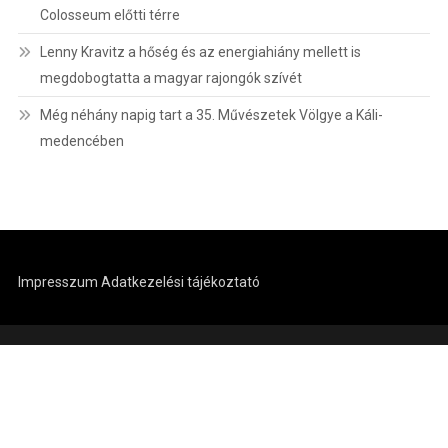
Colosseum előtti térre
Lenny Kravitz a hőség és az energiahiány mellett is
megdobogtatta a magyar rajongók szívét
Még néhány napig tart a 35. Művészetek Völgye a Káli-
medencében
Impresszum
Adatkezelési tájékoztató