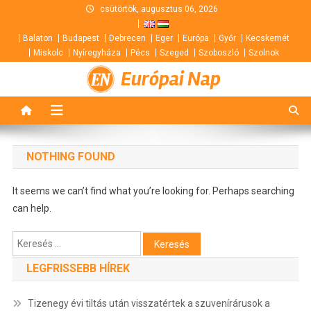
Skip
csütörtök, augusztus 06, 2026
to
Balaton
Budapest
Debrecen
Eger
Európa
Győr
Kecskemét
content
Miskolc
Nyíregyháza
Pécs
Szeged
Szoboszló
Szolnok
Európai Nap
NOTHING FOUND
It seems we can’t find what you’re looking for. Perhaps searching
can help.
Keresés:
LEGFRISSEBB HÍREK
Tizenegy évi tiltás után visszatértek a szuvenírárusok a