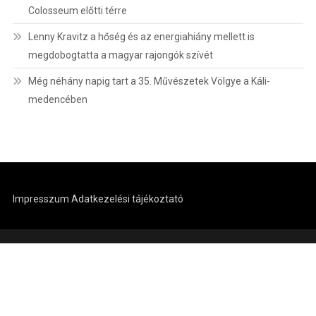
Colosseum előtti térre
Lenny Kravitz a hőség és az energiahiány mellett is
megdobogtatta a magyar rajongók szívét
Még néhány napig tart a 35. Művészetek Völgye a Káli-
medencében
Impresszum
Adatkezelési tájékoztató