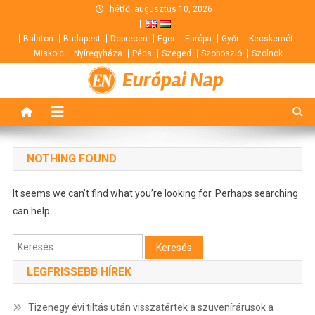
Skip
hétfő, augusztus 10, 2026
to
Balaton
Budapest
Debrecen
Eger
Európa
Győr
Kecskemét
content
Miskolc
Nyíregyháza
Pécs
Szeged
Szoboszló
Szolnok
Európai Nap
NOTHING FOUND
It seems we can’t find what you’re looking for. Perhaps searching
can help.
Keresés:
LEGFRISSEBB HÍREK
Tizenegy évi tiltás után visszatértek a szuvenírárusok a