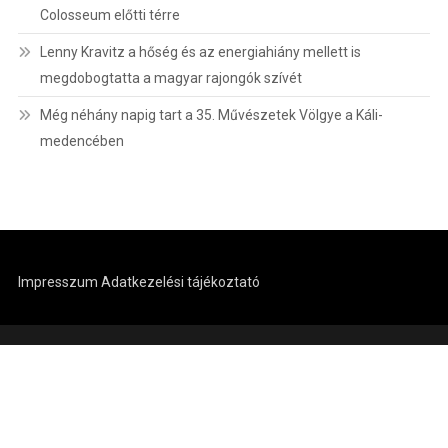
Colosseum előtti térre
Lenny Kravitz a hőség és az energiahiány mellett is
megdobogtatta a magyar rajongók szívét
Még néhány napig tart a 35. Művészetek Völgye a Káli-
medencében
Impresszum
Adatkezelési tájékoztató