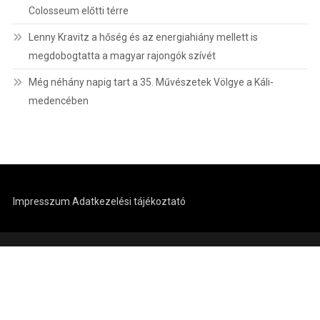
Colosseum előtti térre
Lenny Kravitz a hőség és az energiahiány mellett is
megdobogtatta a magyar rajongók szívét
Még néhány napig tart a 35. Művészetek Völgye a Káli-
medencében
Impresszum
Adatkezelési tájékoztató