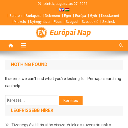
Skip
péntek, augusztus 07, 2026
to
Balaton
Budapest
Debrecen
Eger
Európa
Győr
Kecskemét
content
Miskolc
Nyíregyháza
Pécs
Szeged
Szoboszló
Szolnok
Európai Nap
NOTHING FOUND
It seems we can’t find what you’re looking for. Perhaps searching
can help.
Keresés:
LEGFRISSEBB HÍREK
Tizenegy évi tiltás után visszatértek a szuvenírárusok a