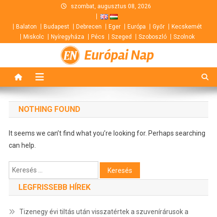
Skip
szombat, augusztus 08, 2026
to
Balaton
Budapest
Debrecen
Eger
Európa
Győr
Kecskemét
content
Miskolc
Nyíregyháza
Pécs
Szeged
Szoboszló
Szolnok
Európai Nap
NOTHING FOUND
It seems we can’t find what you’re looking for. Perhaps searching
can help.
Keresés:
LEGFRISSEBB HÍREK
Tizenegy évi tiltás után visszatértek a szuvenírárusok a