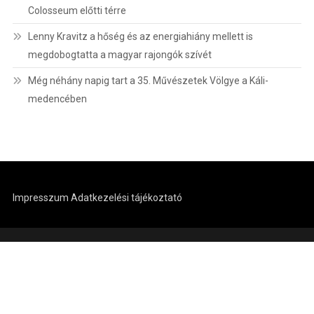
Colosseum előtti térre
Lenny Kravitz a hőség és az energiahiány mellett is
megdobogtatta a magyar rajongók szívét
Még néhány napig tart a 35. Művészetek Völgye a Káli-
medencében
Impresszum
Adatkezelési tájékoztató