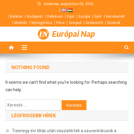
Skip
vasárnap, augusztus 09, 2026
to
Balaton
Budapest
Debrecen
Eger
Európa
Győr
Kecskemét
content
Miskolc
Nyíregyháza
Pécs
Szeged
Szoboszló
Szolnok
Európai Nap
NOTHING FOUND
It seems we can’t find what you’re looking for. Perhaps searching
can help.
Keresés:
LEGFRISSEBB HÍREK
Tizenegy évi tiltás után visszatértek a szuvenírárusok a