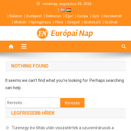
Skip
vasárnap, augusztus 09, 2026
to
Balaton
Budapest
Debrecen
Eger
Európa
Győr
Kecskemét
content
Miskolc
Nyíregyháza
Pécs
Szeged
Szoboszló
Szolnok
Európai Nap
NOTHING FOUND
It seems we can’t find what you’re looking for. Perhaps searching
can help.
Keresés:
LEGFRISSEBB HÍREK
Tizenegy évi tiltás után visszatértek a szuvenírárusok a