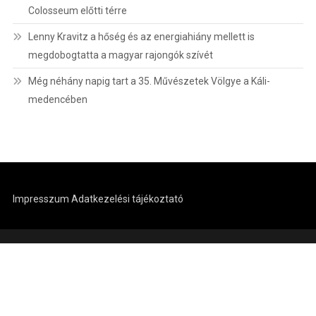
Colosseum előtti térre
Lenny Kravitz a hőség és az energiahiány mellett is
megdobogtatta a magyar rajongók szívét
Még néhány napig tart a 35. Művészetek Völgye a Káli-
medencében
Impresszum
Adatkezelési tájékoztató