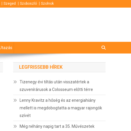
Szeged
Szoboszló
Szolnok
Utazás
LEGFRISSEBB HÍREK
Tizenegy évi tiltás után visszatértek a
szuvenírárusok a Colosseum előtti térre
Lenny Kravitz a hőség és az energiahiány
mellett is megdobogtatta a magyar rajongók
szívét
Még néhány napig tart a 35. Művészetek