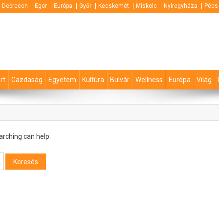
Debrecen
Eger
Európa
Győr
Kecskemét
Miskolc
Nyíregyháza
Pécs
rt
Gazdaság
Egyetem
Kultúra
Bulvár
Wellness
Európa
Világ
arching can help.