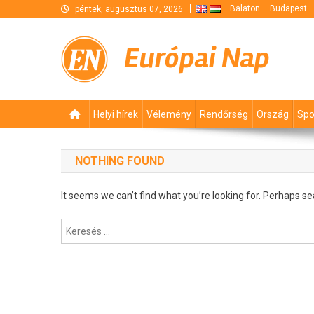
Skip
Balaton
Budapest
péntek, augusztus 07, 2026
to
content
Európai Nap
Helyi hírek
Vélemény
Rendőrség
Ország
Spo
NOTHING FOUND
It seems we can’t find what you’re looking for. Perhaps se
Keresés: