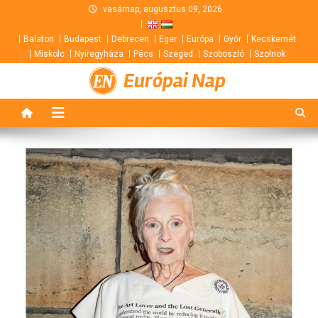
Skip
vasárnap, augusztus 09, 2026
to
Balaton
Budapest
Debrecen
Eger
Európa
Győr
Kecskemét
content
Miskolc
Nyíregyháza
Pécs
Szeged
Szoboszló
Szolnok
Európai Nap