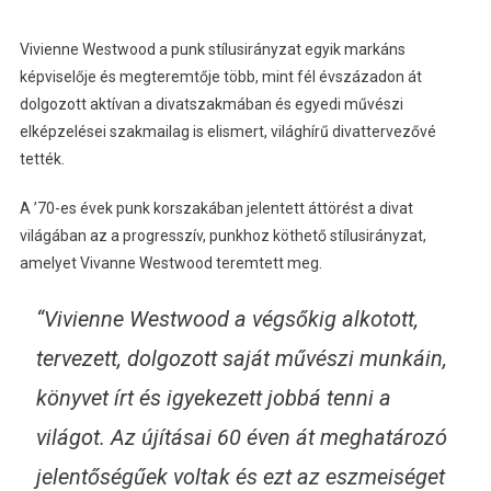
Vivienne Westwood a punk stílusirányzat egyik markáns
képviselője és megteremtője több, mint fél évszázadon át
dolgozott aktívan a divatszakmában és egyedi művészi
elképzelései szakmailag is elismert, világhírű divattervezővé
tették.
A ’70-es évek punk korszakában jelentett áttörést a divat
világában az a progresszív, punkhoz köthető stílusirányzat,
amelyet Vivanne Westwood teremtett meg.
“Vivienne Westwood a végsőkig alkotott,
tervezett, dolgozott saját művészi munkáin,
könyvet írt és igyekezett jobbá tenni a
világot. Az újításai 60 éven át meghatározó
jelentőségűek voltak és ezt az eszmeiséget