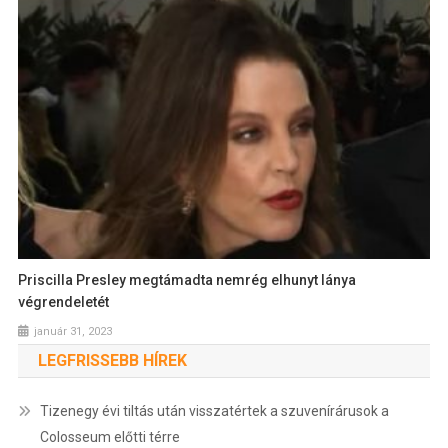
Priscilla Presley megtámadta nemrég elhunyt lánya
végrendeletét
január 31, 2023
LEGFRISSEBB HÍREK
Tizenegy évi tiltás után visszatértek a szuvenírárusok a
Colosseum előtti térre