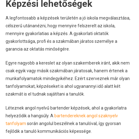
Képzési lehetőségek
A legfontosabb a képzések területén a jó iskola megválasztása,
célszerű utánanézni, hogy mennyire felszerelt az iskola,
mennyire gyakorlatias a képzés. A gyakorlati oktatók
gyakorlottsága, profi és a szakmában járatos személye a
garancia az oktatás minőségére.
Egyre nagyobb a kereslet az olyan szakemberek iránt, akik nem
csak egyik vagy másik szakmában járatosak, hanem értenek a
munkafolyamatok mindegyikéhez. Ezért szerveznek már olyan
tanfolyamokat, képzéseket is ahol ugyanannyi idő alatt két
szakmát is el tudnak sajátítani a tanulók.
Léteznek angol nyelvű bartender képzések, ahol a gyakorlatra
helyeződik a hangsúly. A
bartendereknek angol szaknyelv
tanfolyam
során angolul beszélnek a tanulóval, így gyorsan
fejlődik a tanuló kommunikációs képessége.