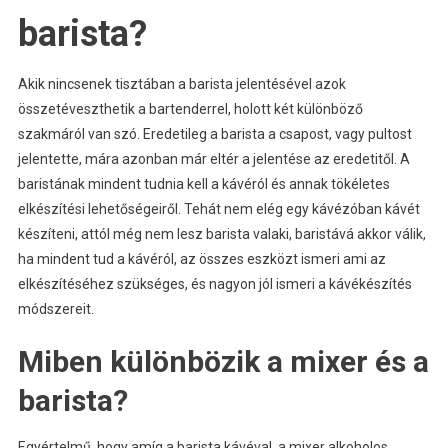
barista?
Akik nincsenek tisztában a barista jelentésével azok
összetéveszthetik a bartenderrel, holott két különböző
szakmáról van szó. Eredetileg a barista a csapost, vagy pultost
jelentette, mára azonban már eltér a jelentése az eredetitől. A
baristának mindent tudnia kell a kávéról és annak tökéletes
elkészítési lehetőségeiről. Tehát nem elég egy kávézóban kávét
készíteni, attól még nem lesz barista valaki, baristává akkor válik,
ha mindent tud a kávéról, az összes eszközt ismeri ami az
elkészítéséhez szükséges, és nagyon jól ismeri a kávékészítés
módszereit.
Miben különbözik a mixer és a
barista?
Egyértelmű, hogy amíg a barista kávéval, a mixer alkoholos