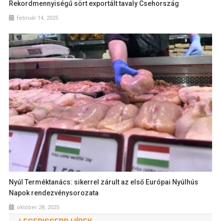
Rekordmennyiségű sört exportált tavaly Csehország
február 14, 2025
Nyúl Terméktanács: sikerrel zárult az első Európai Nyúlhús
Napok rendezvénysorozata
október 28, 2025