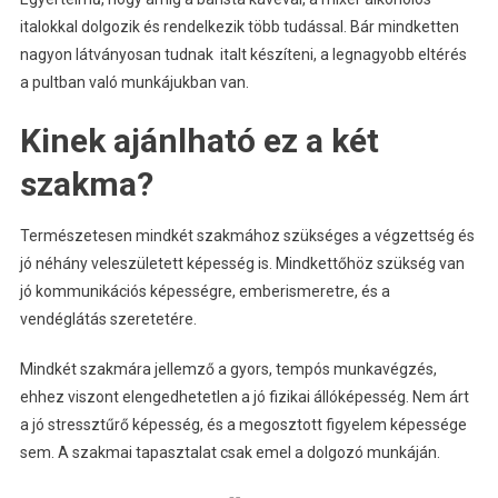
italokkal dolgozik és rendelkezik több tudással. Bár mindketten
nagyon látványosan tudnak italt készíteni, a legnagyobb eltérés
a pultban való munkájukban van.
Kinek ajánlható ez a két
szakma?
Természetesen mindkét szakmához szükséges a végzettség és
jó néhány veleszületett képesség is. Mindkettőhöz szükség van
jó kommunikációs képességre, emberismeretre, és a
vendéglátás szeretetére.
Mindkét szakmára jellemző a gyors, tempós munkavégzés,
ehhez viszont elengedhetetlen a jó fizikai állóképesség. Nem árt
a jó stressztűrő képesség, és a megosztott figyelem képessége
sem. A szakmai tapasztalat csak emel a dolgozó munkáján.