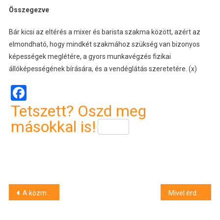
Összegezve
Bár kicsi az eltérés a mixer és barista szakma között, azért az
elmondható, hogy mindkét szakmához szükség van bizonyos
képességek meglétére, a gyors munkavégzés fizikai
állóképességének bírására, és a vendéglátás szeretetére. (x)
Facebook
Tetszett? Oszd meg
másokkal is!
Bejegyzés
A közmédia megharagudott az RTL-re, mert elhappolta az M4 Sport elől a Bajnokok Ligája közvetítési jogokat
Mivel érdemes fogyasztani a gineket?
navigáció