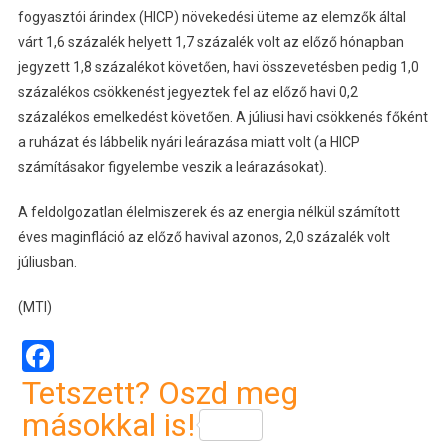
fogyasztói árindex (HICP) növekedési üteme az elemzők által
várt 1,6 százalék helyett 1,7 százalék volt az előző hónapban
jegyzett 1,8 százalékot követően, havi összevetésben pedig 1,0
százalékos csökkenést jegyeztek fel az előző havi 0,2
százalékos emelkedést követően. A júliusi havi csökkenés főként
a ruházat és lábbelik nyári leárazása miatt volt (a HICP
számításakor figyelembe veszik a leárazásokat).
A feldolgozatlan élelmiszerek és az energia nélkül számított
éves maginfláció az előző havival azonos, 2,0 százalék volt
júliusban.
(MTI)
Facebook
Tetszett? Oszd meg
másokkal is!