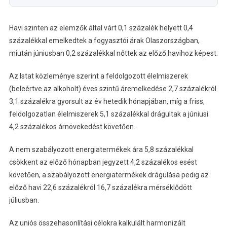
Havi szinten az elemzők által várt 0,1 százalék helyett 0,4
százalékkal emelkedtek a fogyasztói árak Olaszországban,
miután júniusban 0,2 százalékkal nőttek az előző havihoz képest.
Az Istat közleménye szerint a feldolgozott élelmiszerek
(beleértve az alkoholt) éves szintű áremelkedése 2,7 százalékról
3,1 százalékra gyorsult az év hetedik hónapjában, míg a friss,
feldolgozatlan élelmiszerek 5,1 százalékkal drágultak a júniusi
4,2 százalékos árnövekedést követően.
A nem szabályozott energiatermékek ára 5,8 százalékkal
csökkent az előző hónapban jegyzett 4,2 százalékos esést
követően, a szabályozott energiatermékek drágulása pedig az
előző havi 22,6 százalékról 16,7 százalékra mérséklődött
júliusban.
Az uniós összehasonlítási célokra kalkulált harmonizált