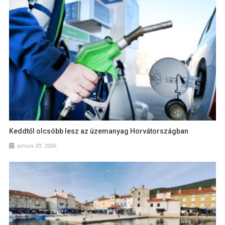
Keddtől olcsóbb lesz az üzemanyag Horvátországban
június 29, 2026