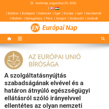
Skip
vasárnap, augusztus 09, 2026
to
Balaton
Budapest
Debrecen
Eger
Európa
Győr
Kecskemét
content
Miskolc
Nyíregyháza
Pécs
Szeged
Szoboszló
Szolnok
Európai Nap
A szolgáltatásnyújtás
szabadságának elvével és a
határon átnyúló egészségügyi
ellátásról szóló irányelvvel
ellentétes az olyan nemzeti