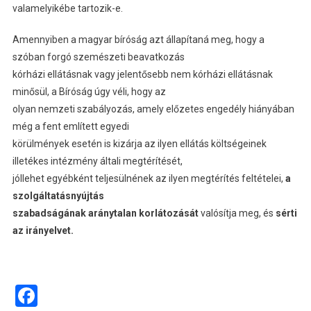
valamelyikébe tartozik-e.
Amennyiben a magyar bíróság azt állapítaná meg, hogy a
szóban forgó szemészeti beavatkozás
kórházi ellátásnak vagy jelentősebb nem kórházi ellátásnak
minősül, a Bíróság úgy véli, hogy az
olyan nemzeti szabályozás, amely előzetes engedély hiányában
még a fent említett egyedi
körülmények esetén is kizárja az ilyen ellátás költségeinek
illetékes intézmény általi megtérítését,
jóllehet egyébként teljesülnének az ilyen megtérítés feltételei,
a
szolgáltatásnyújtás
szabadságának aránytalan korlátozását
valósítja meg, és
sérti
az irányelvet.
Facebook