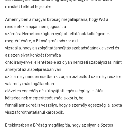
mindkét feltétel teljesül-e.
Amennyiben a magyar bíróság megállapítaná, hogy WO a
rendeletek alapján nem jogosult a
számára Németországban nyújtott ellátások költségeinek
megtérítésére, a Bíróság másodszor azt
vizsgálja, hogy a szolgáltatásnyújtás szabadságának elvével és
az ezen elvet konkrét formába
öntő irányelvvel ellentétes-e az olyan nemzeti szabályozás, mint
amelyről az alapeljárásban van
szó, amely minden esetben kizárja a biztosított személy részére
valamely más tagállamban
előzetes engedély nélkül nyújtott egészségügyi ellátás
költségeinek megtérítését, még akkor is, ha
fennáll annak reális veszélye, hogy e személy egészségi állapota
visszafordíthatatlanul károsodik.
E tekintetben a Bíróság megállapítja, hogy az olyan előzetes