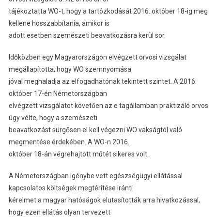
tájékoztatta WO-t, hogy a tartózkodását 2016. október 18-ig meg
kellene hosszabbítania, amikor is
adott esetben szemészeti beavatkozásra kerül sor.
Időközben egy Magyarországon elvégzett orvosi vizsgálat
megállapította, hogy WO szemnyomása
jóval meghaladja az elfogadhatónak tekintett szintet. A 2016.
október 17-én Németországban
elvégzett vizsgálatot követően az e tagállamban praktizáló orvos
úgy vélte, hogy a szemészeti
beavatkozást sürgősen el kell végezni WO vakságtól való
megmentése érdekében. A WO-n 2016.
október 18-án végrehajtott műtét sikeres volt.
A Németországban igénybe vett egészségügyi ellátással
kapcsolatos költségek megtérítése iránti
kérelmet a magyar hatóságok elutasították arra hivatkozással,
hogy ezen ellátás olyan tervezett