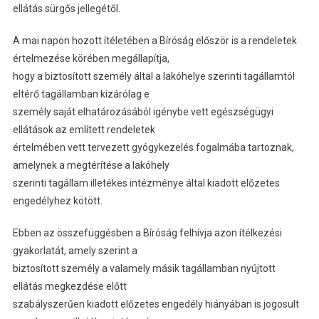
ellátás sürgős jellegétől.
A mai napon hozott ítéletében a Bíróság először is a rendeletek
értelmezése körében megállapítja,
hogy a biztosított személy által a lakóhelye szerinti tagállamtól
eltérő tagállamban kizárólag e
személy saját elhatározásából igénybe vett egészségügyi
ellátások az említett rendeletek
értelmében vett tervezett gyógykezelés fogalmába tartoznak,
amelynek a megtérítése a lakóhely
szerinti tagállam illetékes intézménye által kiadott előzetes
engedélyhez kötött.
Ebben az összefüggésben a Bíróság felhívja azon ítélkezési
gyakorlatát, amely szerint a
biztosított személy a valamely másik tagállamban nyújtott
ellátás megkezdése előtt
szabályszerűen kiadott előzetes engedély hiányában is jogosult