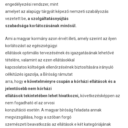
engedélyezési rendszer, mint
amelyet az alapügy tárgyát képező nemzeti szabályozás
vezetett be,
a szolgáltatásnyújtás
szabadsága korlátozásának minősül.
Ami a magyar kormány azon érvét illeti, amely szerint az ilyen
korlátozást az egészségügyi
ellátások optimális tervezésének és igazgatásának lehetővé
tételére, valamint az ezen ellátásokkal
kapcsolatos költségek ellenőrzésének biztosítására irányuló
célkitűzés igazolja, a Bíróság rámutat
arra, hogy
e követelményre csupán a kórházi ellátások és a
jelentősebb nem kórházi
ellátások tekintetében lehet hivatkozni,
következésképpen az
nem fogadható el az orvosi
konzultáció esetén. A magyar bíróság feladata annak
megvizsgálása, hogy a szóban forgó
szemészeti beavatkozás az ellátások e két kategóriájának