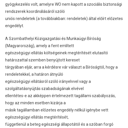
gyógykezelés volt, amelyre WO nem kapott a szociális biztonsági
rendszerek koordinálásáról szóló
uniós rendeletek (a továbbiakban: rendeletek) által előírt előzetes
engedélyt.
A Szombathelyi Közigazgatási és Munkaügyi Bíróság
(Magyarország), amely a fent említett
egészségügyi ellátás költségeinek megtérítését elutasító
határozattal szemben benyújtott kereset
tárgyában eljár, arra a kérdésre vár választ a Bíróságtól, hogy a
rendeletekkel, a határon átnyúló
egészségügyi ellátásról szóló irányelvvel vagy a
szolgáltatásnyújtás szabadságának elvével
ellentétes-e az akképpen értelmezett tagállami szabályozás,
hogy az minden esetben kizárja a
másik tagállamban előzetes engedély nélkül igénybe vett
egészségügyi ellátás megtérítését,
függetlenül a beteg egészségi állapotától és a szóban forgó