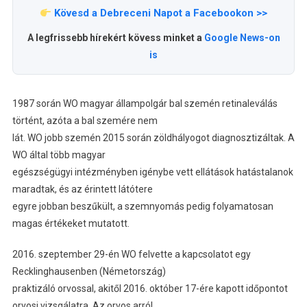
Kövesd a Debreceni Napot a Facebookon >>
A legfrissebb hírekért kövess minket a
Google News-on
is
1987 során WO magyar állampolgár bal szemén retinaleválás
történt, azóta a bal szemére nem
lát. WO jobb szemén 2015 során zöldhályogot diagnosztizáltak. A
WO által több magyar
egészségügyi intézményben igénybe vett ellátások hatástalanok
maradtak, és az érintett látótere
egyre jobban beszűkült, a szemnyomás pedig folyamatosan
magas értékeket mutatott.
2016. szeptember 29-én WO felvette a kapcsolatot egy
Recklinghausenben (Németország)
praktizáló orvossal, akitől 2016. október 17-ére kapott időpontot
orvosi vizsgálatra. Az orvos arról