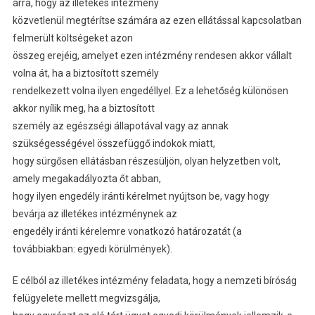
arra, hogy az illetékes intézmény
közvetlenül megtérítse számára az ezen ellátással kapcsolatban
felmerült költségeket azon
összeg erejéig, amelyet ezen intézmény rendesen akkor vállalt
volna át, ha a biztosított személy
rendelkezett volna ilyen engedéllyel. Ez a lehetőség különösen
akkor nyílik meg, ha a biztosított
személy az egészségi állapotával vagy az annak
szükségességével összefüggő indokok miatt,
hogy sürgősen ellátásban részesüljön, olyan helyzetben volt,
amely megakadályozta őt abban,
hogy ilyen engedély iránti kérelmet nyújtson be, vagy hogy
bevárja az illetékes intézménynek az
engedély iránti kérelemre vonatkozó határozatát (a
továbbiakban: egyedi körülmények).
E célból az illetékes intézmény feladata, hogy a nemzeti bíróság
felügyelete mellett megvizsgálja,