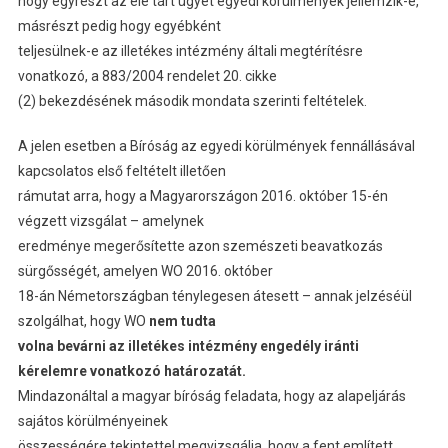
hogy egyrészt az elé tárt ügyet egyedi körülmények jellemzik-e,
másrészt pedig hogy egyébként
teljesülnek-e az illetékes intézmény általi megtérítésre
vonatkozó, a 883/2004 rendelet 20. cikke
(2) bekezdésének második mondata szerinti feltételek.
A jelen esetben a Bíróság az egyedi körülmények fennállásával
kapcsolatos első feltételt illetően
rámutat arra, hogy a Magyarországon 2016. október 15-én
végzett vizsgálat – amelynek
eredménye megerősítette azon szemészeti beavatkozás
sürgősségét, amelyen WO 2016. október
18-án Németországban ténylegesen átesett – annak jelzéséül
szolgálhat, hogy WO
nem tudta
volna bevárni az illetékes intézmény engedély iránti
kérelemre vonatkozó határozatát.
Mindazonáltal a magyar bíróság feladata, hogy az alapeljárás
sajátos körülményeinek
összességére tekintettel megvizsgálja, hogy a fent említett