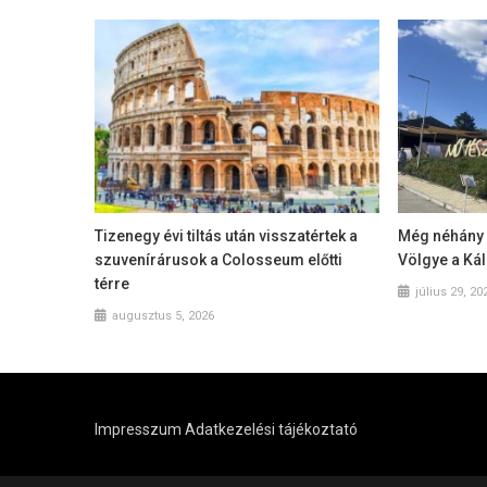
Tizenegy évi tiltás után visszatértek a
Még néhány n
szuvenírárusok a Colosseum előtti
Völgye a Ká
térre
július 29, 20
augusztus 5, 2026
Impresszum
Adatkezelési tájékoztató