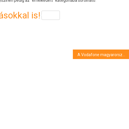
yszínen pedig az “emelkedett” kategóriába sorolható.
sokkal is!
A Vodafone magyarországi hálózatára költözik a DIGIMobil