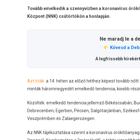
Tovább emelkedik a szennyvízben a koronavírus örök
Központ (NNK) csütörtökön a honlapján.
Ne maradj le a d
Kövesd a Deb
A legfrissebb hírekér
Azt írták
: a 14. héten az előző héthez képest tovább nőt
minták háromnegyedét emelkedő tendencia, kisebb részük
Közölték: emelkedő tendencia jellemző Békéscsabán, Bu
Debrecenben, Egerben, Pécsen, Salgótarjánban, Székes
Veszprémben és Zalaegerszegen.
Az NNK tájékoztatása szerint a koronavírus örökítőanya