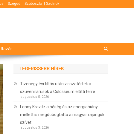
cs
Szeged
Szoboszló
Szolnok
Utazás
LEGFRISSEBB HÍREK
Tizenegy évi tiltás után visszatértek a
szuvenírárusok a Colosseum előtti térre
augusztus 5, 2026
Lenny Kravitz a hőség és az energiahiány
mellett is megdobogtatta a magyar rajongók
szívét
augusztus 3, 2026