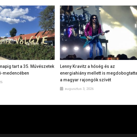
apig tart a 35. Művészetek
Lenny Kravitz a hőség és az
li-medencében
energiahiány mellett is megdobogtatt
a magyar rajongók szívét
26
augusztus 3, 2026