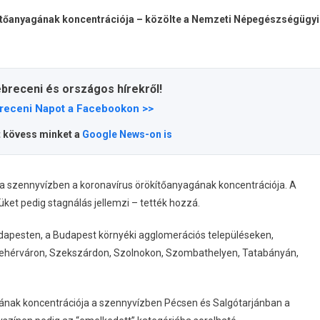
ítőanyagának koncentrációja – közölte a Nemzeti Népegészségügyi
ebreceni és országos hírekről!
receni Napot a Facebookon >>
t kövess minket a
Google News-on is
t a szennyvízben a koronavírus örökítőanyagának koncentrációja. A
et pedig stagnálás jellemzi – tették hozzá.
dapesten, a Budapest környéki agglomerációs településeken,
fehérváron, Szekszárdon, Szolnokon, Szombathelyen, Tatabányán,
gának koncentrációja a szennyvízben Pécsen és Salgótarjánban a