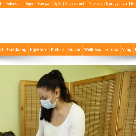
t
Debrecen
Eger
Európa
Győr
Kecskemét
Miskolc
Nyíregyháza
Pé
rt
Gazdaság
Egyetem
Kultúra
Bulvár
Wellness
Európa
Világ