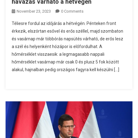
havazás várható a hétvégén
November 23, 2023
0 Comments
Téliesre fordul az időjárás a hétvégén. Pénteken front
érkezik, elszórtan esővel és erős széllel, majd szombaton
és vasárnap már többórás napsütés várható, de erős lesz
a szél és helyenként hózápor is előfordulhat. A
hőmérséklet visszaesik: a legmagasabb nappali
hőmérséklet vasárnap már csak 0 és plusz 5 fok között
alakul, hajnalban pedig országos fagyra kell készülni […]