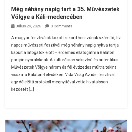
Még néhány napig tart a 35. Művészetek
Völgye a Káli-medencében
Július 29, 2026
0 Comments
A magyar fesztiválok között rekord hosszúnak számító, tíz
napos művészeti fesztivál még néhány napig nyitva tartja
kapuit a látogatók előtt – érdemes ellátogatni a Balaton
partján nyaralóknak. A kulturálisan sokszínű és autentikus
Művészetek Völgye három és fél évtizedes múltra tekint
vissza a Balaton-felvidéken. Vida Virág Az idei fesztivál
egy délelőtti protokoll megnyitóval vette hivatalosan
kezdetét […]