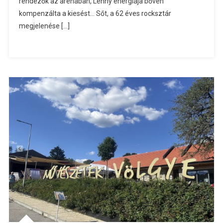
rendezők az arénában, Lenny energiája bőven
kompenzálta a kiesést… Sőt, a 62 éves rocksztár
megjelenése […]