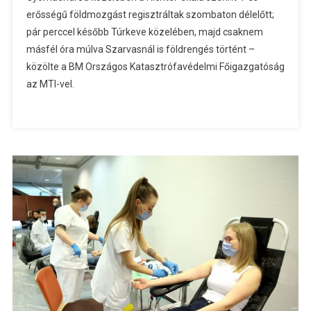
erősségű földmozgást regisztráltak szombaton délelőtt;
pár perccel később Túrkeve közelében, majd csaknem
másfél óra múlva Szarvasnál is földrengés történt –
közölte a BM Országos Katasztrófavédelmi Főigazgatóság
az MTI-vel.