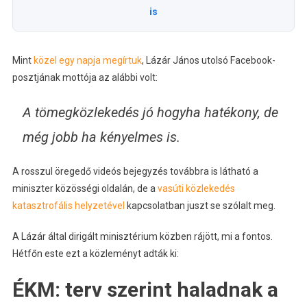
is
Mint
közel egy napja megírtuk
, Lázár János utolsó Facebook-
posztjának mottója az alábbi volt:
A tömegközlekedés jó hogyha hatékony, de
még jobb ha kényelmes is.
A rosszul öregedő videós bejegyzés továbbra is látható a
miniszter közösségi oldalán, de a
vasúti közlekedés
katasztrofális helyzetével
kapcsolatban juszt se szólalt meg.
A Lázár által dirigált minisztérium közben rájött, mi a fontos.
Hétfőn este ezt a közleményt adták ki:
ÉKM: terv szerint haladnak a