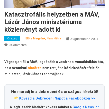
Katasztrofális helyzetben a MÁV,
Lázár János minisztériuma
közleményt adott ki
Ország
Előre Megyünk, Nem Hátra
Augusztus 27, 2024
0 Comments
Végnapjait éli a MÁV, legkésőbb a vasárnapi vonatkisiklás óta,
de a szombati
síntörés
sem tett jót a közlekedésért felelős
miniszter, Lázár János renomájának.
Ne maradj le a debreceni és országos hírekről!
Kövesd a Debreceni Napot a Facebookon >>
A legfrissebb hírekért kövess minket a
Google News-on