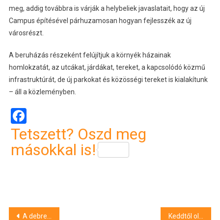
meg, addig továbbra is várják a helybeliek javaslatait, hogy az új
Campus építésével párhuzamosan hogyan fejlesszék az új
városrészt.
A beruházás részeként felújítjuk a környék házainak
homlokzatát, az utcákat, járdákat, tereket, a kapcsolódó közmű
infrastruktúrát, de új parkokat és közösségi tereket is kialakítunk
– áll a közleményben.
Facebook
Tetszett? Oszd meg
másokkal is!
Bejegyzés
A debreceni milliárdosok nem segítenek, Papp Lászlót is hiába várják a Petőfi téri ételosztásokra
Keddtől olcsóbb lesz a tankolás