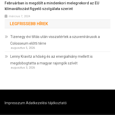
Februárban is megdőlt a mindenkori melegrekord az EU
klímaváltozást figyelő szolgálata szerint
március 7, 2024
LEGFRISSEBB HÍREK
Tizenegy évi tiltás után visszatértek a szuvenírárusok a
Colosseum előtti térre
augusztus 5, 2026
Lenny Kravitz a hőség és az energiahiány mellett is
megdobogtatta a magyar rajongók szívét
augusztus 3, 2026
Impresszum
Adatkezelési tájékoztató