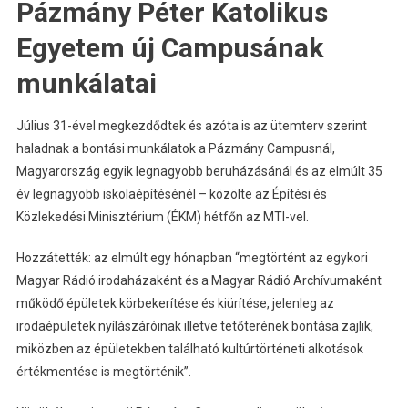
Pázmány Péter Katolikus
Egyetem új Campusának
munkálatai
Július 31-ével megkezdődtek és azóta is az ütemterv szerint
haladnak a bontási munkálatok a Pázmány Campusnál,
Magyarország egyik legnagyobb beruházásánál és az elmúlt 35
év legnagyobb iskolaépítésénél – közölte az Építési és
Közlekedési Minisztérium (ÉKM) hétfőn az MTI-vel.
Hozzátették: az elmúlt egy hónapban “megtörtént az egykori
Magyar Rádió irodaházaként és a Magyar Rádió Archívumaként
működő épületek körbekerítése és kiürítése, jelenleg az
irodaépületek nyílászáróinak illetve tetőterének bontása zajlik,
miközben az épületekben található kultúrtörténeti alkotások
értékmentése is megtörténik”.