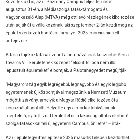
Közölték azt is, az új Pázmány Campus teljes területét
augusztus 31-én, a Médiaszolgáltatás-támogató és
Vagyonkezelő Alap (MTVA) még ott lévő részlegének kiköltözése
után adják át a vállalkozónak, aki szeptember 2-án kezdi meg az
épület szerkezeti bontását, amelyet 2025. márciusáig kell
befejeznie.
A tárca tájékoztatása szerint a beruházásnak köszönhetően a
főváros VIII. kerületének közepét “elcsúfító, oda nem illő
lepusztult épületeket” elbontják, a Palotanegyedet megújítják.
“Magyarország egyik legrégebbi, legnagyobb és egyik legjobb
egyetemének új központjával megszűnik a Nemzeti Múzeum
mögötti zárvány, amelyik a Magyar Rádió elköltözése óta
kihasználatlanul állt. Helyette egy a mai kor kihívásainak
megfelelő, nyitott, zöld területtel és a lakosság által is elérhető
szolgáltatásokkal teli új egyetemi Campus jön létre” – írták.
Az új épületegyüttes építése 2025 második felében kezdődhet