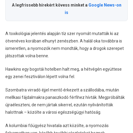
A legfrissebb hírekért kövess minket a
Google News-on
is
A toxikológiai jelentés alapján tíz szer nyomát mutatták ki az
ötvenéves korában elhunyt zenészben. A halál oka továbbra is
ismeretlen, a nyomozók nem mondták, hogy a drogok szerepet
játszottak volna benne.
Hawkins egy bogotái hotelben halt meg, a hétvégén együttese
egy zenei fesztiválon lépett volna fel.
Szombatra virradó éjjel mentő érkezett a szállodába, miután
mellkasi fájdalmakra panaszkodó férfihez hívták. Megpróbálták
újraéleszteni, de nem jártak sikerrel, ezután nyilvánították
halottnak – közölte a városi egészségügyi hatóság.
A kolumbiai főügyész hivatala azt közölte, a nyomozás
folyamatban van, később további részleteket hoznak