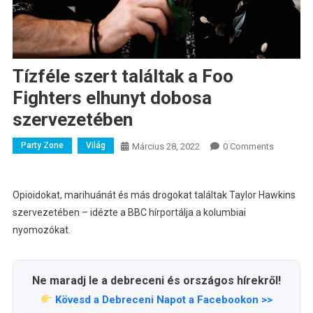
Tízféle szert találtak a Foo
Fighters elhunyt dobosa
szervezetében
Party Zone
Világ
Március 28, 2022
0 Comments
Opioidokat, marihuánát és más drogokat találtak Taylor Hawkins
szervezetében – idézte a BBC hírportálja a kolumbiai
nyomozókat.
Ne maradj le a debreceni és országos hírekről!
Kövesd a Debreceni Napot a Facebookon >>