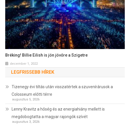
Bréking! Billie Eilish is jön jövőre a Szigetre
december 1, 2022
LEGFRISSEBB HÍREK
Tizenegy évi tiltás után visszatértek a szuvenírárusok a
Colosseum előtti térre
augusztus 5, 2026
Lenny Kravitz a hőség és az energiahiány mellett is
megdobogtatta a magyar rajongók szívét
augusztus 3, 2026