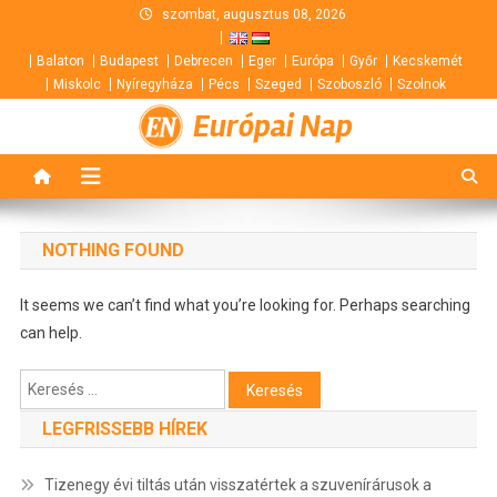
Skip
szombat, augusztus 08, 2026
to
Balaton
Budapest
Debrecen
Eger
Európa
Győr
Kecskemét
content
Miskolc
Nyíregyháza
Pécs
Szeged
Szoboszló
Szolnok
Európai Nap
NOTHING FOUND
It seems we can’t find what you’re looking for. Perhaps searching
can help.
Keresés:
LEGFRISSEBB HÍREK
Tizenegy évi tiltás után visszatértek a szuvenírárusok a