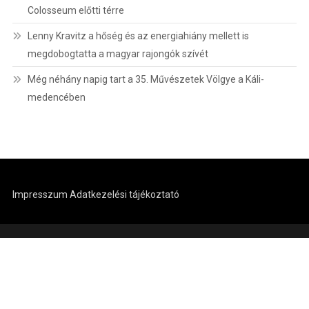
Colosseum előtti térre
Lenny Kravitz a hőség és az energiahiány mellett is
megdobogtatta a magyar rajongók szívét
Még néhány napig tart a 35. Művészetek Völgye a Káli-
medencében
Impresszum
Adatkezelési tájékoztató