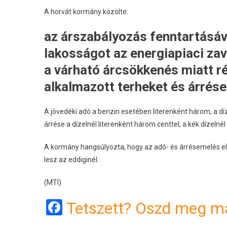
A horvát kormány közölte:
az árszabályozás fenntartásáva
lakosságot az energiapiaci zava
a várható árcsökkenés miatt ré
alkalmazott terheket és árrése
A jövedéki adó a benzin esetében literenként három, a 
árrése a dízelnél literenként három centtel, a kék dízeln
A kormány hangsúlyozta, hogy az adó- és árrésemelés 
lesz az eddiginél.
(MTI)
Facebook
Tetszett? Oszd meg má