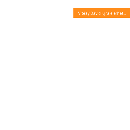
Vitézy Dávid: újra elérhető a Bakony napijegy