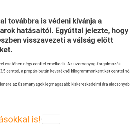
l továbbra is védeni kívánja a
rok hatásaitól. Egyúttal jelezte, hogy
szben visszavezeti a válság előtt
ket.
dízel esetében négy centtel emelkedik. Az üzemanyag-forgalmazók
él 3,5 centtel, a propán-bután keveréknél kilogrammonként két centtel nő
ellenére az üzemanyagok legmagasabb kiskereskedelmi ára alacsonya
sokkal is!