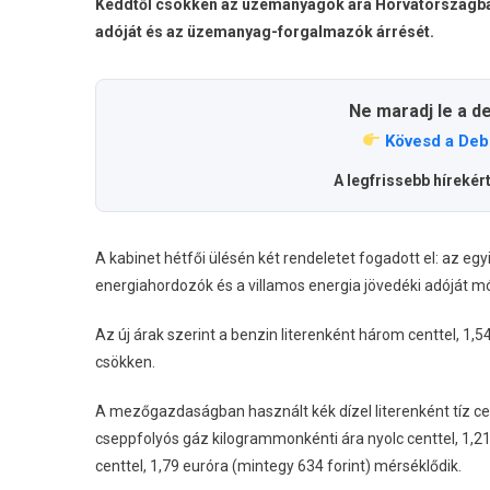
Keddtől csökken az üzemanyagok ára Horvátországban
adóját és az üzemanyag-forgalmazók árrését.
Ne maradj le a d
Kövesd a Deb
A legfrissebb hírekér
A kabinet hétfői ülésén két rendeletet fogadott el: az e
energiahordozók és a villamos energia jövedéki adóját mó
Az új árak szerint a benzin literenként három centtel, 1,5
csökken.
A mezőgazdaságban használt kék dízel literenként tíz cent
cseppfolyós gáz kilogrammonkénti ára nyolc centtel, 1,21
centtel, 1,79 euróra (mintegy 634 forint) mérséklődik.