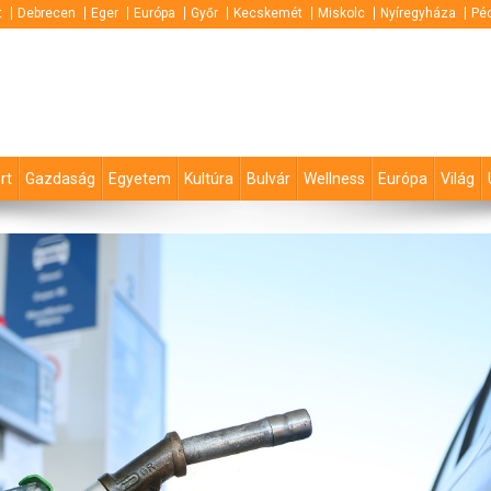
t
Debrecen
Eger
Európa
Győr
Kecskemét
Miskolc
Nyíregyháza
Pé
rt
Gazdaság
Egyetem
Kultúra
Bulvár
Wellness
Európa
Világ