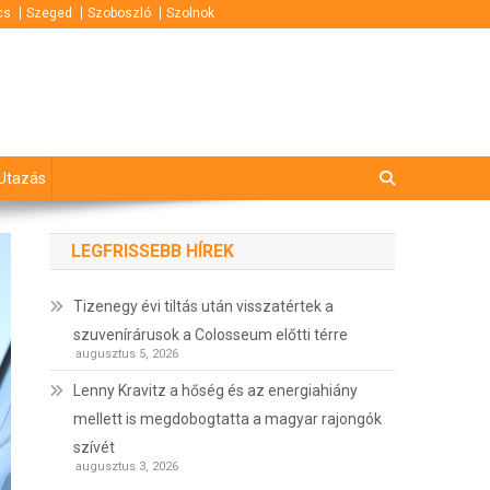
cs
Szeged
Szoboszló
Szolnok
Utazás
LEGFRISSEBB HÍREK
Tizenegy évi tiltás után visszatértek a
szuvenírárusok a Colosseum előtti térre
augusztus 5, 2026
Lenny Kravitz a hőség és az energiahiány
mellett is megdobogtatta a magyar rajongók
szívét
augusztus 3, 2026