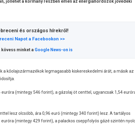
, jóllehet a kormány részben emeli az energiahordozók jövedéki
ebreceni és országos hírekről!
receni Napot a Facebookon >>
t kövess minket a
Google News-on is
gyik a kőolajszármazékok legmagasabb kiskereskedelmi árát, a másik az
dosítja.
4 euróra (mintegy 546 forint), a gázolaj öt centtel, ugyancsak 1,54 eurór
tel lesz olcsóbb, ára 0,96 euró (mintegy 340 forint) lesz. A tartályos
 euróra (mintegy 429 forint), a palackos cseppfolyós gázé szintén nyol