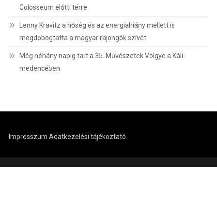
Colosseum előtti térre
Lenny Kravitz a hőség és az energiahiány mellett is
megdobogtatta a magyar rajongók szívét
Még néhány napig tart a 35. Művészetek Völgye a Káli-
medencében
Impresszum
Adatkezelési tájékoztató