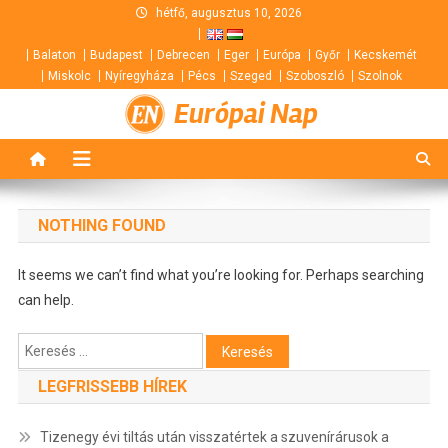
Skip
hétfő, augusztus 10, 2026
to
Balaton
Budapest
Debrecen
Eger
Európa
Győr
Kecskemét
content
Miskolc
Nyíregyháza
Pécs
Szeged
Szoboszló
Szolnok
Európai Nap
NOTHING FOUND
It seems we can’t find what you’re looking for. Perhaps searching
can help.
Keresés:
LEGFRISSEBB HÍREK
Tizenegy évi tiltás után visszatértek a szuvenírárusok a