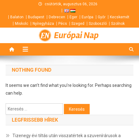
Skip
csütörtök, augusztus 06, 2026
to
Balaton
Budapest
Debrecen
Eger
Európa
Győr
Kecskemét
content
Miskolc
Nyíregyháza
Pécs
Szeged
Szoboszló
Szolnok
Európai Nap
NOTHING FOUND
It seems we can’t find what you’re looking for. Perhaps searching
can help.
Keresés:
LEGFRISSEBB HÍREK
Tizenegy évi tiltás után visszatértek a szuvenírárusok a