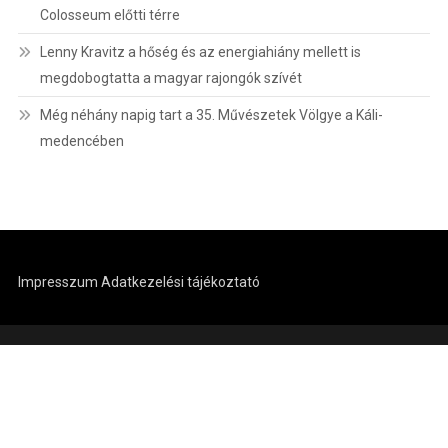
Colosseum előtti térre
Lenny Kravitz a hőség és az energiahiány mellett is
megdobogtatta a magyar rajongók szívét
Még néhány napig tart a 35. Művészetek Völgye a Káli-
medencében
Impresszum
Adatkezelési tájékoztató