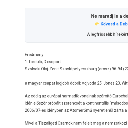
Ne maradj le a d
Kövesd a Deb
A legfrissebb hírekér
Eredmény:
1. forduló, D csoport:
Szolnoki Olaj-Zenit Szanktpetyerszburg (orosz) 96-94 (22
———————————————————————————
a magyar csapat legjobb dobói: Vojvoda 25, Jones 23, Wi
Az eddig az európai harmadik vonalnak számító Eurochal
idén először próbált szerencsét a kontinentális “másodosz
2006/07-es idényben az Atomerőmű nyeretlenül zárta a cso
Mivel a Tiszaligeti Csarnok nem felelt meg a nemzetközi