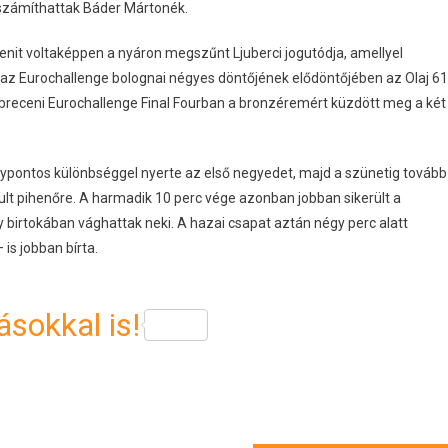
 számíthattak Báder Mártonék.
Zenit voltaképpen a nyáron megszűnt Ljuberci jogutódja, amellyel
: az Eurochallenge bolognai négyes döntőjének elődöntőjében az Olaj 61
 debreceni Eurochallenge Final Fourban a bronzéremért küzdött meg a két
ypontos különbséggel nyerte az első negyedet, majd a szünetig tovább
ult pihenőre. A harmadik 10 perc vége azonban jobban sikerült a
birtokában vághattak neki. A hazai csapat aztán négy perc alatt
 is jobban bírta.
sokkal is!