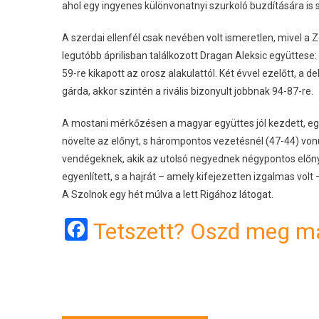
ahol egy ingyenes különvonatnyi szurkoló buzdítására is
A szerdai ellenfél csak nevében volt ismeretlen, mivel a 
legutóbb áprilisban találkozott Dragan Aleksic együttese
59-re kikapott az orosz alakulattól. Két évvel ezelőtt, a
gárda, akkor szintén a rivális bizonyult jobbnak 94-87-re.
A mostani mérkőzésen a magyar együttes jól kezdett, eg
növelte az előnyt, s hárompontos vezetésnél (47-44) von
vendégeknek, akik az utolsó negyednek négypontos előny 
egyenlített, s a hajrát – amely kifejezetten izgalmas volt –
A Szolnok egy hét múlva a lett Rigához látogat.
Facebook
Tetszett? Oszd meg má