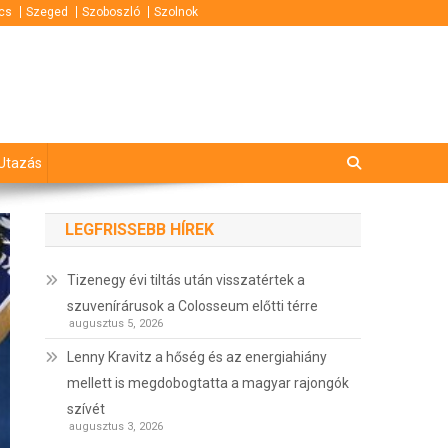
cs
Szeged
Szoboszló
Szolnok
Utazás
LEGFRISSEBB HÍREK
Tizenegy évi tiltás után visszatértek a
szuvenírárusok a Colosseum előtti térre
augusztus 5, 2026
Lenny Kravitz a hőség és az energiahiány
mellett is megdobogtatta a magyar rajongók
szívét
augusztus 3, 2026