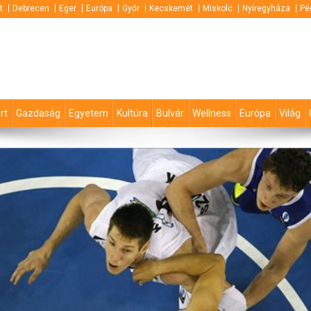
t
Debrecen
Eger
Európa
Győr
Kecskemét
Miskolc
Nyíregyháza
Pé
rt
Gazdaság
Egyetem
Kultúra
Bulvár
Wellness
Európa
Világ