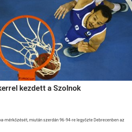
kerrel kezdett a Szolnok
upa-mérkőzését, miután szerdán 96-94-re legyőzte Debrecenben az