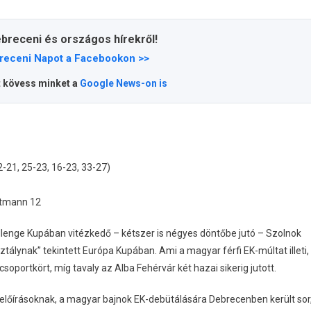
ebreceni és országos hírekről!
receni Napot a Facebookon >>
t kövess minket a
Google News-on is
-21, 25-23, 16-23, 33-27)
ttmann 12
lenge Kupában vitézkedő – kétszer is négyes döntőbe jutó – Szolnok
tálynak” tekintett Európa Kupában. Ami a magyar férfi EK-múltat illeti,
portkört, míg tavaly az Alba Fehérvár két hazai sikerig jutott.
 előírásoknak, a magyar bajnok EK-debütálására Debrecenben került sor