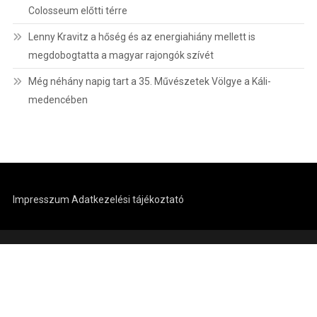
Colosseum előtti térre
Lenny Kravitz a hőség és az energiahiány mellett is
megdobogtatta a magyar rajongók szívét
Még néhány napig tart a 35. Művészetek Völgye a Káli-
medencében
Impresszum
Adatkezelési tájékoztató