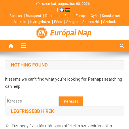
Skip
szombat, augusztus 08, 2026
to
Balaton
Budapest
Debrecen
Eger
Európa
Győr
Kecskemét
content
Miskolc
Nyíregyháza
Pécs
Szeged
Szoboszló
Szolnok
Európai Nap
NOTHING FOUND
It seems we can’t find what you’re looking for. Perhaps searching
can help.
Keresés:
LEGFRISSEBB HÍREK
Tizenegy évi tiltás után visszatértek a szuvenírárusok a