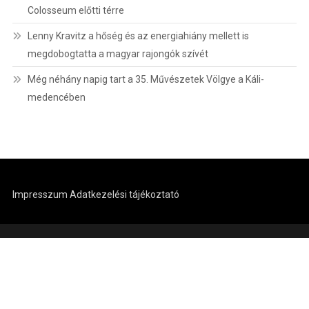
Colosseum előtti térre
Lenny Kravitz a hőség és az energiahiány mellett is
megdobogtatta a magyar rajongók szívét
Még néhány napig tart a 35. Művészetek Völgye a Káli-
medencében
Impresszum
Adatkezelési tájékoztató