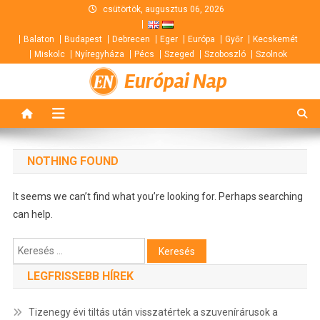
Skip
csütörtök, augusztus 06, 2026
to
Balaton
Budapest
Debrecen
Eger
Európa
Győr
Kecskemét
content
Miskolc
Nyíregyháza
Pécs
Szeged
Szoboszló
Szolnok
Európai Nap
NOTHING FOUND
It seems we can’t find what you’re looking for. Perhaps searching
can help.
Keresés:
LEGFRISSEBB HÍREK
Tizenegy évi tiltás után visszatértek a szuvenírárusok a