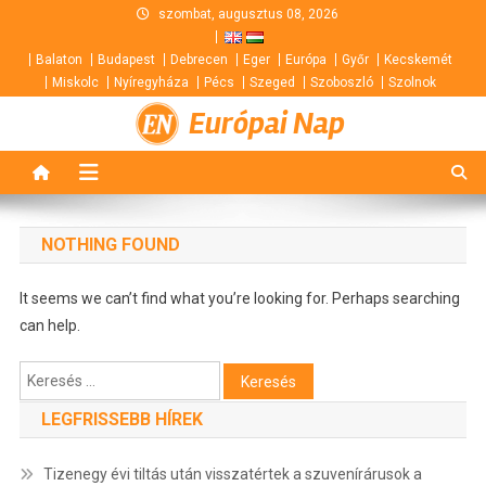
Skip
szombat, augusztus 08, 2026
to
Balaton
Budapest
Debrecen
Eger
Európa
Győr
Kecskemét
content
Miskolc
Nyíregyháza
Pécs
Szeged
Szoboszló
Szolnok
Európai Nap
NOTHING FOUND
It seems we can’t find what you’re looking for. Perhaps searching
can help.
Keresés:
LEGFRISSEBB HÍREK
Tizenegy évi tiltás után visszatértek a szuvenírárusok a