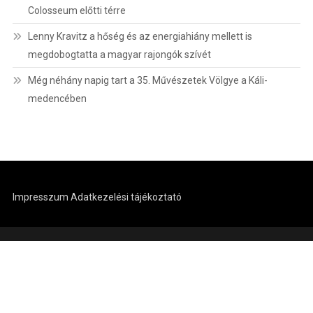
Colosseum előtti térre
Lenny Kravitz a hőség és az energiahiány mellett is
megdobogtatta a magyar rajongók szívét
Még néhány napig tart a 35. Művészetek Völgye a Káli-
medencében
Impresszum
Adatkezelési tájékoztató