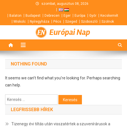
Skip
szombat, augusztus 08, 2026
to
Balaton
Budapest
Debrecen
Eger
Európa
Győr
Kecskemét
content
Miskolc
Nyíregyháza
Pécs
Szeged
Szoboszló
Szolnok
Európai Nap
NOTHING FOUND
It seems we can’t find what you’re looking for. Perhaps searching
can help.
Keresés:
LEGFRISSEBB HÍREK
Tizenegy évi tiltás után visszatértek a szuvenírárusok a