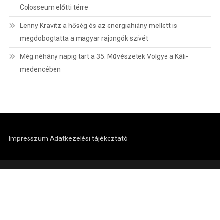
Colosseum előtti térre
Lenny Kravitz a hőség és az energiahiány mellett is
megdobogtatta a magyar rajongók szívét
Még néhány napig tart a 35. Művészetek Völgye a Káli-
medencében
Impresszum
Adatkezelési tájékoztató