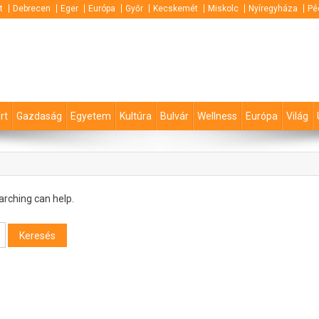
t
Debrecen
Eger
Európa
Győr
Kecskemét
Miskolc
Nyíregyháza
Pé
rt
Gazdaság
Egyetem
Kultúra
Bulvár
Wellness
Európa
Világ
arching can help.