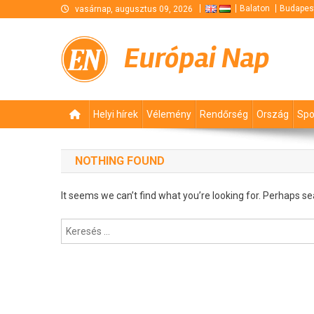
Skip
Balaton
Budapes
vasárnap, augusztus 09, 2026
to
content
Európai Nap
Helyi hírek
Vélemény
Rendőrség
Ország
Spo
NOTHING FOUND
It seems we can’t find what you’re looking for. Perhaps se
Keresés: