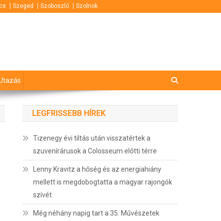
cs
Szeged
Szoboszló
Szolnok
Utazás
LEGFRISSEBB HÍREK
Tizenegy évi tiltás után visszatértek a
szuvenírárusok a Colosseum előtti térre
Lenny Kravitz a hőség és az energiahiány
mellett is megdobogtatta a magyar rajongók
szívét
Még néhány napig tart a 35. Művészetek