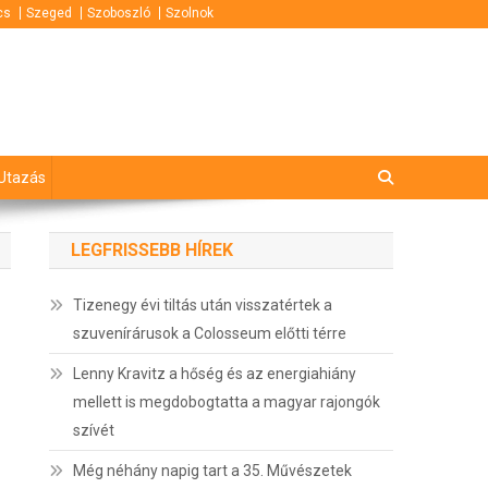
cs
Szeged
Szoboszló
Szolnok
Utazás
LEGFRISSEBB HÍREK
Tizenegy évi tiltás után visszatértek a
szuvenírárusok a Colosseum előtti térre
Lenny Kravitz a hőség és az energiahiány
mellett is megdobogtatta a magyar rajongók
szívét
Még néhány napig tart a 35. Művészetek