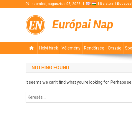
Skip
Balaton
Budapes
szombat, augusztus 08, 2026
to
content
Európai Nap
Helyi hírek
Vélemény
Rendőrség
Ország
Spo
NOTHING FOUND
It seems we can’t find what you’re looking for. Perhaps se
Keresés: