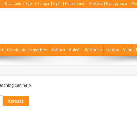
t
Debrecen
Eger
Európa
Győr
Kecskemét
Miskolc
Nyíregyháza
Pé
rt
Gazdaság
Egyetem
Kultúra
Bulvár
Wellness
Európa
Világ
arching can help.