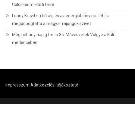
Colosseum előtti térre
Lenny Kravitz a hőség és az energiahiány mellett is
megdobogtatta a magyar rajongók szívét
Még néhány napig tart a 35. Művészetek Völgye a Káli-
medencében
Impresszum
Adatkezelési tájékoztató