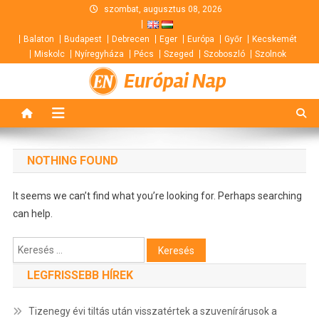
Skip
szombat, augusztus 08, 2026
to
Balaton
Budapest
Debrecen
Eger
Európa
Győr
Kecskemét
content
Miskolc
Nyíregyháza
Pécs
Szeged
Szoboszló
Szolnok
Európai Nap
NOTHING FOUND
It seems we can’t find what you’re looking for. Perhaps searching
can help.
Keresés:
LEGFRISSEBB HÍREK
Tizenegy évi tiltás után visszatértek a szuvenírárusok a