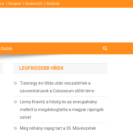
cs
Szeged
Szoboszló
Szolnok
Utazás
LEGFRISSEBB HÍREK
Tizenegy évi tiltás után visszatértek a
szuvenírárusok a Colosseum előtti térre
Lenny Kravitz a hőség és az energiahiány
mellett is megdobogtatta a magyar rajongók
szívét
Még néhány napig tart a 35. Művészetek