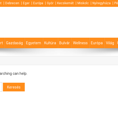
t
Debrecen
Eger
Európa
Győr
Kecskemét
Miskolc
Nyíregyháza
Pé
rt
Gazdaság
Egyetem
Kultúra
Bulvár
Wellness
Európa
Világ
arching can help.