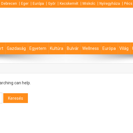
Debrecen
Eger
Európa
Győr
Kecskemét
Miskolc
Nyíregyháza
Pécs
rt
Gazdaság
Egyetem
Kultúra
Bulvár
Wellness
Európa
Világ
arching can help.