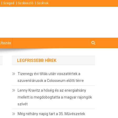
Szeged
Szoboszló
Szolnok
Utazás
LEGFRISSEBB HÍREK
Tizenegy évi tiltás után visszatértek a
szuvenírárusok a Colosseum előtti térre
Lenny Kravitz a hőség és az energiahiány
mellett is megdobogtatta a magyar rajongók
szívét
Még néhány napig tart a 35. Művészetek