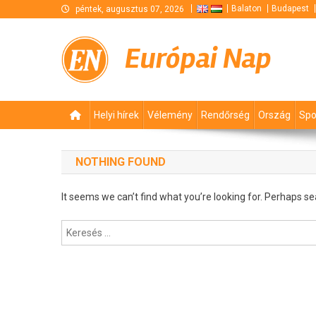
Skip
Balaton
Budapest
péntek, augusztus 07, 2026
to
content
Európai Nap
Helyi hírek
Vélemény
Rendőrség
Ország
Spo
NOTHING FOUND
It seems we can’t find what you’re looking for. Perhaps se
Keresés: