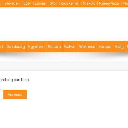
t
Debrecen
Eger
Európa
Győr
Kecskemét
Miskolc
Nyíregyháza
Pé
rt
Gazdaság
Egyetem
Kultúra
Bulvár
Wellness
Európa
Világ
arching can help.