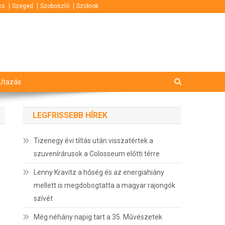
cs
Szeged
Szoboszló
Szolnok
Utazás
LEGFRISSEBB HÍREK
Tizenegy évi tiltás után visszatértek a
szuvenírárusok a Colosseum előtti térre
Lenny Kravitz a hőség és az energiahiány
mellett is megdobogtatta a magyar rajongók
szívét
Még néhány napig tart a 35. Művészetek