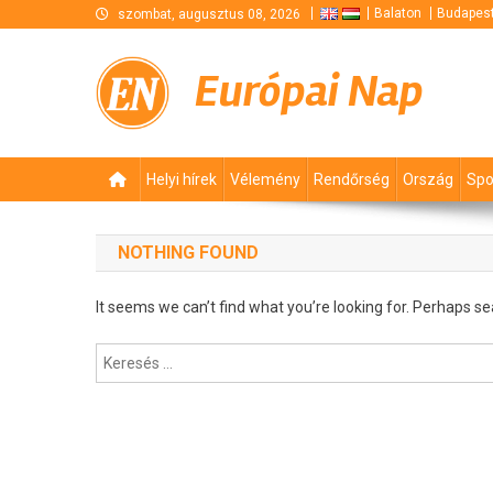
Skip
Balaton
Budapes
szombat, augusztus 08, 2026
to
content
Európai Nap
Helyi hírek
Vélemény
Rendőrség
Ország
Spo
NOTHING FOUND
It seems we can’t find what you’re looking for. Perhaps se
Keresés: