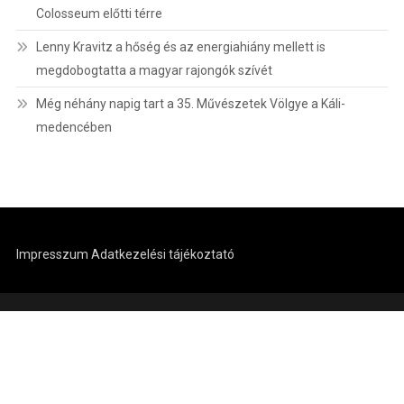
Colosseum előtti térre
Lenny Kravitz a hőség és az energiahiány mellett is
megdobogtatta a magyar rajongók szívét
Még néhány napig tart a 35. Művészetek Völgye a Káli-
medencében
Impresszum
Adatkezelési tájékoztató