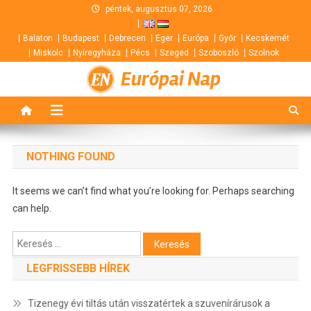
Skip
péntek, augusztus 07, 2026
to
Balaton
Budapest
Debrecen
Eger
Európa
Győr
Kecskemét
content
Miskolc
Nyíregyháza
Pécs
Szeged
Szoboszló
Szolnok
Európai Nap
NOTHING FOUND
It seems we can’t find what you’re looking for. Perhaps searching
can help.
Keresés:
LEGFRISSEBB HÍREK
Tizenegy évi tiltás után visszatértek a szuvenírárusok a