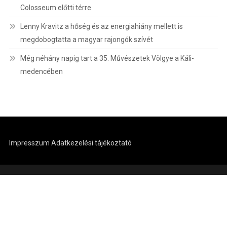
Colosseum előtti térre
Lenny Kravitz a hőség és az energiahiány mellett is
megdobogtatta a magyar rajongók szívét
Még néhány napig tart a 35. Művészetek Völgye a Káli-
medencében
Impresszum
Adatkezelési tájékoztató