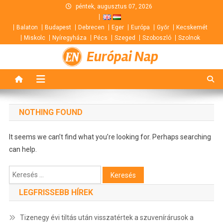
Skip
péntek, augusztus 07, 2026
to
Balaton
Budapest
Debrecen
Eger
Európa
Győr
Kecskemét
content
Miskolc
Nyíregyháza
Pécs
Szeged
Szoboszló
Szolnok
Európai Nap
NOTHING FOUND
It seems we can’t find what you’re looking for. Perhaps searching
can help.
Keresés:
LEGFRISSEBB HÍREK
Tizenegy évi tiltás után visszatértek a szuvenírárusok a