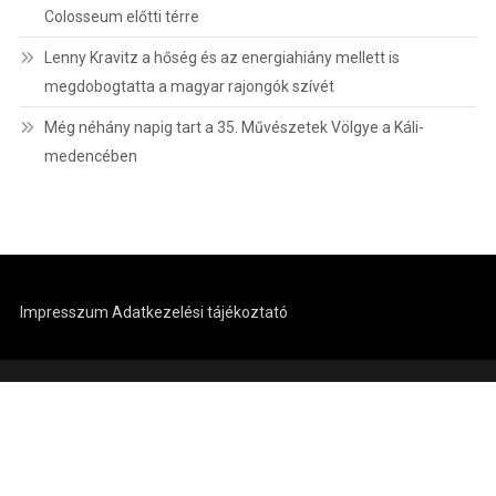
Colosseum előtti térre
Lenny Kravitz a hőség és az energiahiány mellett is
megdobogtatta a magyar rajongók szívét
Még néhány napig tart a 35. Művészetek Völgye a Káli-
medencében
Impresszum
Adatkezelési tájékoztató