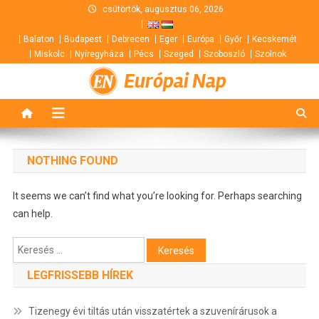
Skip
csütörtök, augusztus 06, 2026
to
Balaton
Budapest
Debrecen
Eger
Európa
Győr
Kecskemét
content
Miskolc
Nyíregyháza
Pécs
Szeged
Szoboszló
Szolnok
Európai Nap
NOTHING FOUND
It seems we can’t find what you’re looking for. Perhaps searching
can help.
Keresés:
LEGFRISSEBB HÍREK
Tizenegy évi tiltás után visszatértek a szuvenírárusok a