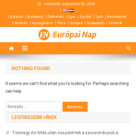
Skip
csütörtök, augusztus 06, 2026
to
Balaton
Budapest
Debrecen
Eger
Európa
Győr
Kecskemét
content
Miskolc
Nyíregyháza
Pécs
Szeged
Szoboszló
Szolnok
Európai Nap
NOTHING FOUND
It seems we can’t find what you’re looking for. Perhaps searching
can help.
Keresés:
LEGFRISSEBB HÍREK
Tizenegy évi tiltás után visszatértek a szuvenírárusok a