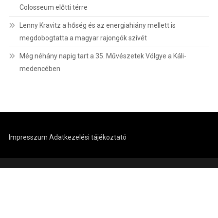
Colosseum előtti térre
Lenny Kravitz a hőség és az energiahiány mellett is
megdobogtatta a magyar rajongók szívét
Még néhány napig tart a 35. Művészetek Völgye a Káli-
medencében
Impresszum
Adatkezelési tájékoztató