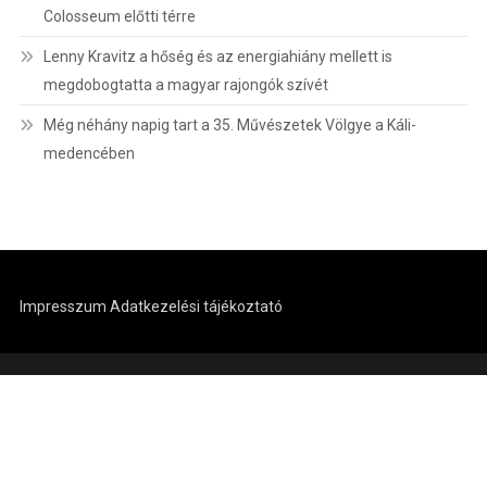
Colosseum előtti térre
Lenny Kravitz a hőség és az energiahiány mellett is
megdobogtatta a magyar rajongók szívét
Még néhány napig tart a 35. Művészetek Völgye a Káli-
medencében
Impresszum
Adatkezelési tájékoztató