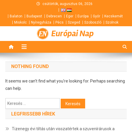
Skip
csütörtök, augusztus 06, 2026
to
Balaton
Budapest
Debrecen
Eger
Európa
Győr
Kecskemét
content
Miskolc
Nyíregyháza
Pécs
Szeged
Szoboszló
Szolnok
Európai Nap
NOTHING FOUND
It seems we can’t find what you’re looking for. Perhaps searching
can help.
Keresés:
LEGFRISSEBB HÍREK
Tizenegy évi tiltás után visszatértek a szuvenírárusok a