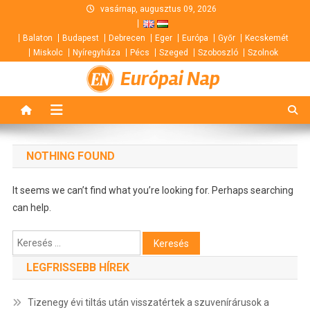
Skip
vasárnap, augusztus 09, 2026
to
Balaton
Budapest
Debrecen
Eger
Európa
Győr
Kecskemét
content
Miskolc
Nyíregyháza
Pécs
Szeged
Szoboszló
Szolnok
Európai Nap
NOTHING FOUND
It seems we can’t find what you’re looking for. Perhaps searching
can help.
Keresés:
LEGFRISSEBB HÍREK
Tizenegy évi tiltás után visszatértek a szuvenírárusok a