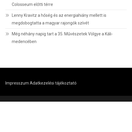
Colosseum előtti térre
Lenny Kravitz a hőség és az energiahiány mellett is
megdobogtatta a magyar rajongók szívét
Még néhány napig tart a 35. Művészetek Völgye a Káli-
medencében
Impresszum
Adatkezelési tájékoztató